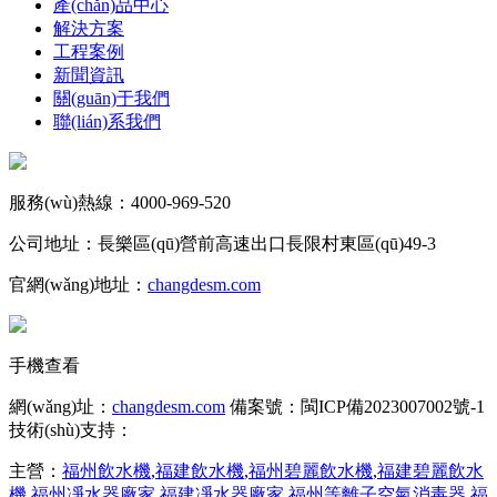
產(chǎn)品中心
解決方案
工程案例
新聞資訊
關(guān)于我們
聯(lián)系我們
服務(wù)熱線：4000-969-520
公司地址：長樂區(qū)營前高速出口長限村東區(qū)49-3
官網(wǎng)地址：
changdesm.com
手機查看
網(wǎng)址：
changdesm.com
備案號：
閩ICP備2023007002號-1
技術(shù)支持：
主營：
福州飲水機
,
福建飲水機
,
福州碧麗飲水機
,
福建碧麗飲水
機
,
福州凈水器廠家
,
福建凈水器廠家
,
福州等離子空氣消毒器
,
福