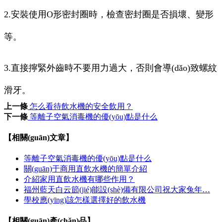
2.安裝使用O形密封圈時，檢查密封圈是否損壞、變形
等。
3.直接擰緊外齒時不要用力過大，否則會導(dǎo)致螺紋
滑牙。
上一條
怎么看待飲水機的安全飲用？
下一條
等離子空氣消毒機的優(yōu)點是什么
【相關(guān)文章】
等離子空氣消毒機的優(yōu)點是什么
關(guān)于商用直飲水機的簡單介紹
介紹家用直飲水機有哪些作用？
福州藍天白云節(jié)能設(shè)備有限公司祝大家兔年…
學校應(yīng)該怎樣選擇好的飲水機
【相關(guān)產(chǎn)品】