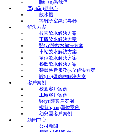
聯(lián)系我們
產(chǎn)品中心
飲水機
等離子空氣消毒器
解決方案
校園飲水解決方案
工廠飲水解決方案
醫(yī)院飲水解決方案
車站飲水解決方案
單位飲水解決方案
餐飲飲水解決方案
碧麗售后服務(wù)解決方案
設(shè)備維護解決方案
客戶案例
校園客戶案例
工廠客戶案例
醫(yī)院客戶案例
機關(guān)單位案例
幼兒園客戶案例
新聞中心
公司新聞