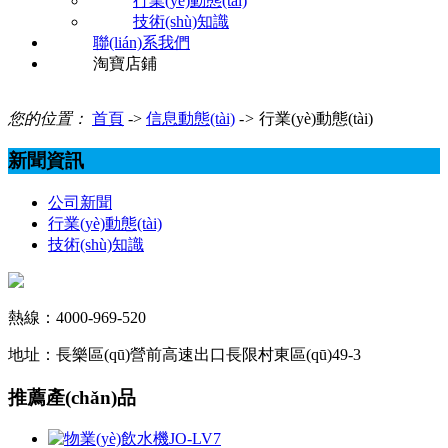
行業(yè)動態(tài)
技術(shù)知識
聯(lián)系我們
淘寶店鋪
您的位置：
首頁
->
信息動態(tài)
->
行業(yè)動態(tài)
新聞資訊
公司新聞
行業(yè)動態(tài)
技術(shù)知識
熱線：4000-969-520
地址：長樂區(qū)營前高速出口長限村東區(qū)49-3
推薦產(chǎn)品